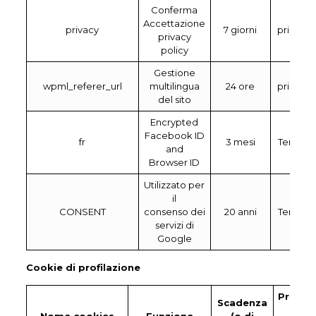
Conferma
Accettazione
privacy
7 giorni
prima
privacy
policy
Gestione
wpml_referer_url
multilingua
24 ore
prima
del sito
Encrypted
Facebook ID
fr
3 mesi
Terza
and
Browser ID
Utilizzato per
il
CONSENT
consenso dei
20 anni
Terza
servizi di
Google
Cookie di profilazione
Prima
Scadenza
o