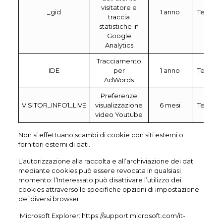
visitatore e
_gid
1 anno
Terza
traccia
statistiche in
Google
Analytics
Tracciamento
IDE
per
1 anno
Terza
AdWords
Preferenze
VISITOR_INFO1_LIVE
visualizzazione
6 mesi
Terza
video Youtube
Non si effettuano scambi di cookie con siti esterni o
fornitori esterni di dati.
L’autorizzazione alla raccolta e all’archiviazione dei dati
mediante cookies può essere revocata in qualsiasi
momento: l’Interessato può disattivare l’utilizzo dei
cookies attraverso le specifiche opzioni di impostazione
dei diversi browser.
Microsoft Explorer:
https://support.microsoft.com/it-