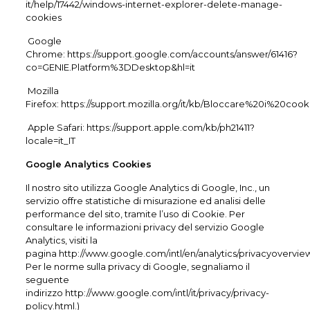
it/help/17442/windows-internet-explorer-delete-manage-
cookies
Google
Chrome:
https://support.google.com/accounts/answer/61416?
co=GENIE.Platform%3DDesktop&hl=it
Mozilla
Firefox:
https://support.mozilla.org/it/kb/Bloccare%20i%20cook
Apple Safari:
https://support.apple.com/kb/ph21411?
locale=it_IT
Google Analytics Cookies
Il nostro sito utilizza Google Analytics di Google, Inc., un
servizio offre statistiche di misurazione ed analisi delle
performance del sito, tramite l’uso di Cookie. Per
consultare le informazioni privacy del servizio Google
Analytics, visiti la
pagina
http://www.google.com/intl/en/analytics/privacyovervie
Per le norme sulla privacy di Google, segnaliamo il
seguente
indirizzo
http://www.google.com/intl/it/privacy/privacy-
policy.html
.)