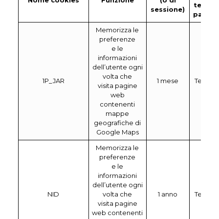
Nome cookies
Funzione
(o di
terza
sessione)
parte
Memorizza le
preferenze
e le
informazioni
dell’utente ogni
volta che
1P_JAR
1 mese
Terza
visita pagine
web
contenenti
mappe
geografiche di
Google Maps
Memorizza le
preferenze
e le
informazioni
dell’utente ogni
NID
volta che
1 anno
Terza
visita pagine
web contenenti