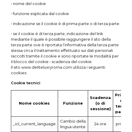
• nome del cookie
• funzione esplicata dal cookie
• indicazione se il cookie è di prima parte o di terza parte
• se il cookie è di terza parte, indicazione del link
mediante il quale è possibile raggiungere il sito della
terza parte ove è riportata l’informativa della terza parte
stessa circa il trattamento effettuato sui dati personali
raccolti tramite il cookie e sono riportate le modalità per
il blocco del cookie • scadenza del cookie.
Il sito www.deliteluxryroma.com utilizza i seguenti
cookies:
Cookie tecnici
Prima
Scadenza
o
Nome cookies
Funzione
(o di
terza
sessione)
parte
Cambio della
_icl_current_language
24 ore
prima
lingua utente