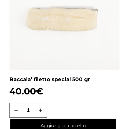
Baccala’ filetto special 500 gr
40.00
€
Baccala'
filetto
special
500
Aggiungi al carrello
gr