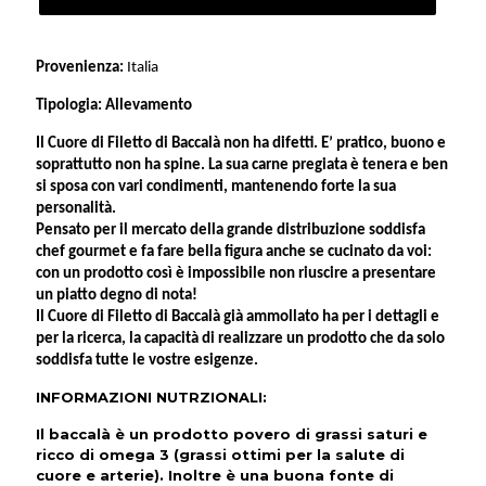
quantità
Provenienza:
Italia
Tipologia:
Allevamento
Il
Cuore di Filetto di Baccalà
non ha difetti. E’ pratico, buono e
soprattutto non ha spine. La sua carne pregiata è tenera e ben
si sposa con vari condimenti, mantenendo forte la sua
personalità.
Pensato per il mercato della grande distribuzione soddisfa
chef gourmet e fa fare bella figura anche se cucinato da voi:
con un prodotto così è impossibile non riuscire a presentare
un piatto degno di nota!
Il Cuore di Filetto di Baccalà già ammollato ha per i dettagli e
per la ricerca, la capacità di realizzare un prodotto che da solo
soddisfa tutte le vostre esigenze.
INFORMAZIONI NUTRZIONALI
:
Il baccalà è un prodotto povero di grassi saturi e
ricco di omega 3 (grassi ottimi per la salute di
cuore e arterie). Inoltre è una buona fonte di