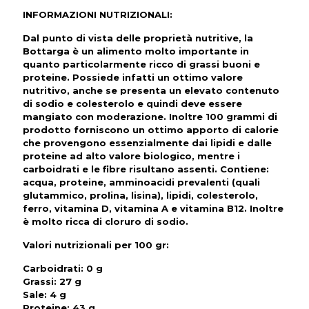
INFORMAZIONI NUTRIZIONALI
:
Dal punto di vista delle proprietà nutritive, la
Bottarga
è un alimento molto importante in
quanto particolarmente ricco di grassi buoni e
proteine. Possiede infatti un ottimo valore
nutritivo, anche se presenta un elevato contenuto
di sodio e colesterolo e quindi deve essere
mangiato con moderazione. Inoltre 100 grammi di
prodotto forniscono un ottimo apporto di calorie
che provengono essenzialmente dai lipidi e dalle
proteine ad alto valore biologico, mentre i
carboidrati e le fibre risultano assenti. Contiene:
acqua, proteine, amminoacidi prevalenti (quali
glutammico, prolina, lisina), lipidi, colesterolo,
ferro, vitamina D, vitamina A e vitamina B12. Inoltre
è molto ricca di cloruro di sodio.
Valori nutrizionali per 100 gr
:
Carboidrati: 0 g
Grassi: 27 g
Sale: 4 g
Proteine: 43 g