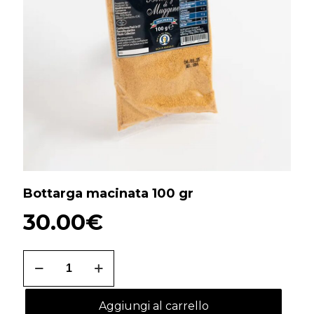
Bottarga macinata 100 gr
30.00
€
Bottarga
macinata
100
gr
Aggiungi al carrello
quantità