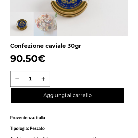
Confezione caviale 30gr
90.50
€
Confezione
caviale
30gr
quantità
Aggiungi al carrello
Provenienza:
Italia
Tipologia:
Pescato