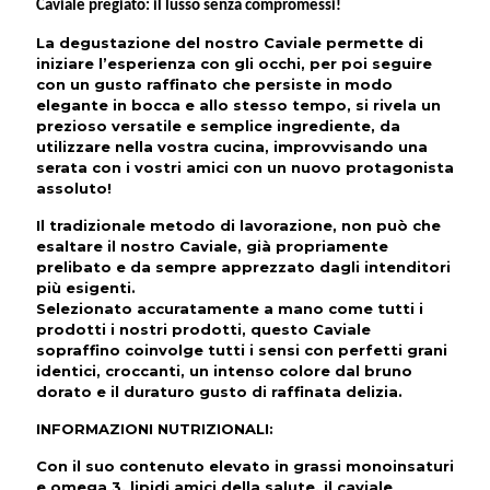
Caviale pregiato: il lusso senza compromessi!
La degustazione del nostro Caviale permette di
iniziare l’esperienza con gli occhi, per poi seguire
con un gusto raffinato che persiste in modo
elegante in bocca e allo stesso tempo, si rivela un
prezioso versatile e semplice ingrediente, da
utilizzare nella vostra cucina, improvvisando una
serata con i vostri amici con un nuovo protagonista
assoluto!
Il tradizionale metodo di lavorazione, non può che
esaltare il nostro Caviale, già propriamente
prelibato e da sempre apprezzato dagli intenditori
più esigenti.
Selezionato accuratamente a mano come tutti i
prodotti i nostri prodotti, questo Caviale
sopraffino coinvolge tutti i sensi con perfetti grani
identici, croccanti, un intenso colore dal bruno
dorato e il duraturo gusto di raffinata delizia.
INFORMAZIONI NUTRIZIONALI
:
Con il suo contenuto elevato in grassi monoinsaturi
e omega 3, lipidi amici della salute, il caviale