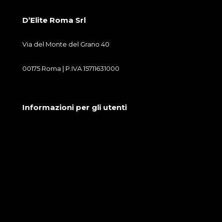
D’Elite Roma Srl
Via del Monte del Grano 40
00175 Roma | P.IVA 15711631000
Informazioni per gli utenti
Condizioni generali di vendita
Cookie Policy
Privacy Policy