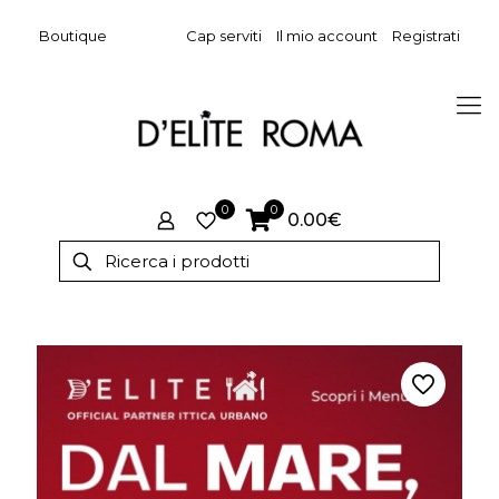
Boutique
Cap serviti
Il mio account
Registrati
0
0
0.00€