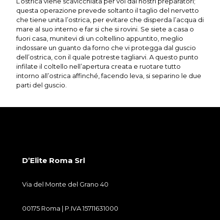
L’ostrica viene scavicchiata per voi dai nostri preparatori;
questa operazione prevede soltanto il taglio del nervetto
che tiene unita l’ostrica, per evitare che disperda l’acqua di
mare al suo interno e far si che si rovini. Se siete a casa o
fuori casa, munitevi di un coltellino appuntito, meglio
indossare un guanto da forno che vi protegga dal guscio
dell’ostrica, con il quale potreste tagliarvi. A questo punto
infilate il coltello nell’apertura creata e ruotare tutto
intorno all’ostrica affinché, facendo leva, si separino le due
parti del guscio.
D’Elite Roma Srl
Via del Monte del Grano 40
00175 Roma | P.IVA 15711631000