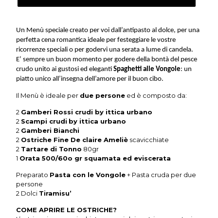
2
persone
quantità
Un Menù speciale creato per voi dall’antipasto al dolce, per una
perfetta cena romantica ideale per festeggiare le vostre
ricorrenze speciali o per godervi una serata a lume di candela.
E’ sempre un buon momento per godere della bontà del pesce
crudo unito ai gustosi ed eleganti
Spaghetti alle Vongole
: un
piatto unico all’insegna dell’amore per il buon cibo.
Il Menù è ideale per
due persone
ed è composto da:
2
Gamberi Rossi crudi
by ittica urbano
2
Scampi crudi
by ittica urbano
2
Gamberi Bianchi
2
Ostriche Fine De claire Ameliè
scavicchiate
2
Tartare di Tonno
80gr
1
Orata 500/60o gr squamata ed eviscerata
Preparato
Pasta con le Vongole
+ Pasta cruda per due
persone
2 Dolci
Tiramisu’
COME APRIRE LE OSTRICHE?