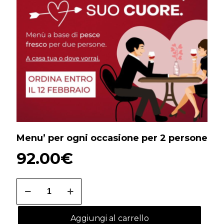
Menu’ per ogni occasione per 2 persone
92.00
€
Menu'
per
ogni
occasione
Aggiungi al carrello
per