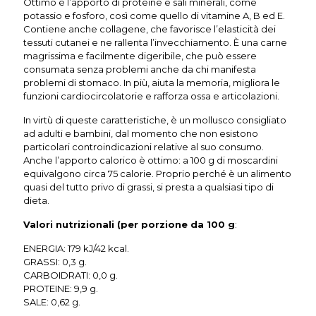
Ottimo è l’apporto di proteine e sali minerali, come
potassio e fosforo, così come quello di vitamine A, B ed E.
Contiene anche collagene, che favorisce l’elasticità dei
tessuti cutanei e ne rallenta l’invecchiamento. È una carne
magrissima e facilmente digeribile, che può essere
consumata senza problemi anche da chi manifesta
problemi di stomaco. In più, aiuta la memoria, migliora le
funzioni cardiocircolatorie e rafforza ossa e articolazioni.
In virtù di queste caratteristiche, è un mollusco consigliato
ad adulti e bambini, dal momento che non esistono
particolari controindicazioni relative al suo consumo.
Anche l’apporto calorico è ottimo: a 100 g di moscardini
equivalgono circa 75 calorie. Proprio perché è un alimento
quasi del tutto privo di grassi, si presta a qualsiasi tipo di
dieta.
Valori nutrizionali (per porzione da 100 g
:
ENERGIA: 179 kJ/42 kcal.
GRASSI: 0,3 g.
CARBOIDRATI: 0,0 g.
PROTEINE: 9,9 g.
SALE: 0,62 g.