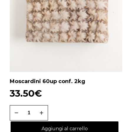
Moscardini 60up conf. 2kg
33.50
€
Moscardini
60up
conf.
2kg
Aggiungi al carrello
quantità