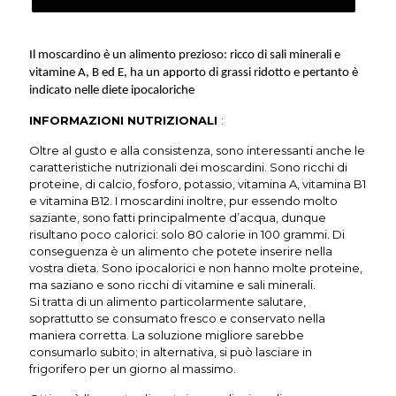
Il moscardino è un alimento prezioso: ricco di sali minerali e
vitamine A, B ed E, ha un apporto di grassi ridotto e pertanto è
indicato nelle diete ipocaloriche
INFORMAZIONI NUTRIZIONALI
:
Oltre al gusto e alla consistenza, sono interessanti anche le
caratteristiche nutrizionali dei moscardini. Sono ricchi di
proteine, di calcio, fosforo, potassio, vitamina A, vitamina B1
e vitamina B12. I moscardini inoltre, pur essendo molto
saziante, sono fatti principalmente d’acqua, dunque
risultano poco calorici: solo 80 calorie in 100 grammi. Di
conseguenza è un alimento che potete inserire nella
vostra dieta. Sono ipocalorici e non hanno molte proteine,
ma saziano e sono ricchi di vitamine e sali minerali.
Si tratta di un alimento particolarmente salutare,
soprattutto se consumato fresco e conservato nella
maniera corretta. La soluzione migliore sarebbe
consumarlo subito; in alternativa, si può lasciare in
frigorifero per un giorno al massimo.