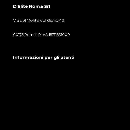
D’Elite Roma Srl
Via del Monte del Grano 40
00175 Roma | P.IVA 15711631000
Informazioni per gli utenti
Condizioni generali di vendita
Cookie Policy
Privacy Policy