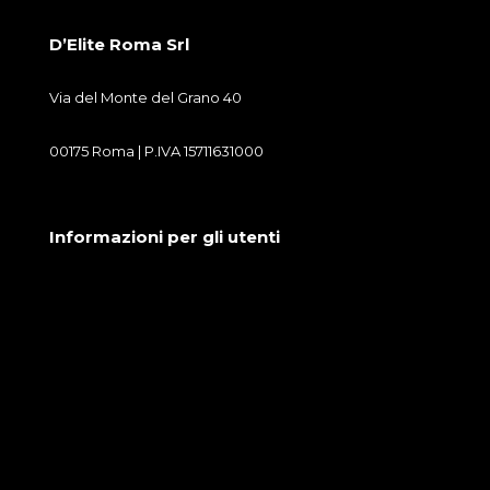
D’Elite Roma Srl
Via del Monte del Grano 40
00175 Roma | P.IVA 15711631000
Informazioni per gli utenti
Condizioni generali di vendita
Cookie Policy
Privacy Policy