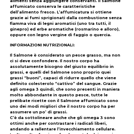
alimenti senza aggiungere conservanti. Il salmone
affumicato conserva le caratteristiche
dell’alimento fresco. L’affumicatura si ottiene
grazie ai fumi sprigionati dalla combustione senza
fiamma viva di legni aromatici (uno tra tutti, il
ginepro) ed erbe aromatiche (rosmarino e alloro),
oppure con legno vergine di faggio o quercia.
INFORMAZIONI NUTRIZIONALI
:
Il Salmone è considerato un pesce grasso, ma non
ci si deve confondere. Il nostro corpo ha
assolutamente bisogno del giusto equilibrio in
grassi, e quelli del Salmone sono proprio quei
grassi “buoni”, capaci di ridurre quello che viene
definito colesterolo “cattivo” del sangue. Grazie
agli omega 3 quindi, che sono presenti in maniera
molto abbondante in questo pesce, tutte le
prelibate ricette con il Salmone affumicato sono
uno dei modi migliori che il nostro corpo ha per
assumere un po’ di grassi.
C’è da sottolineare anche che gli omega 3 sono
ottimi anche per contrastare i radicali liberi,
andando a rallentare l’invecchiamento cellulare.