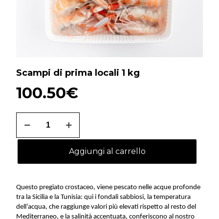
Scampi di prima locali 1 kg
100.50
€
Scampi
di
prima
locali
Aggiungi al carrello
1
kg
quantità
Questo pregiato crostaceo, viene pescato nelle acque profonde
tra la Sicilia e la Tunisia: qui i fondali sabbiosi, la temperatura
dell’acqua, che raggiunge valori più elevati rispetto al resto del
Mediterraneo, e la salinità accentuata, conferiscono al nostro