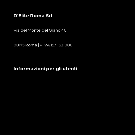
D’Elite Roma Srl
Via del Monte del Grano 40
00175 Roma | P.IVA 15711631000
Informazioni per gli utenti
Condizioni generali di vendita
Cookie Policy
Privacy Policy