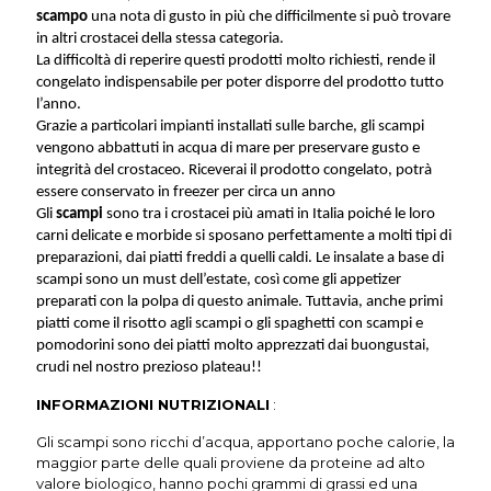
scampo
una nota di gusto in più che difficilmente si può trovare
in altri crostacei della stessa categoria.
La difficoltà di reperire questi prodotti molto richiesti, rende il
congelato indispensabile per poter disporre del prodotto tutto
l’anno.
Grazie a particolari impianti installati sulle barche, gli scampi
vengono abbattuti in acqua di mare per preservare gusto e
integrità del crostaceo. Riceverai il prodotto congelato, potrà
essere conservato in freezer per circa un anno
Gli
scampi
sono tra i crostacei più amati in Italia poiché le loro
carni delicate e morbide si sposano perfettamente a molti tipi di
preparazioni, dai piatti freddi a quelli caldi. Le insalate a base di
scampi sono un must dell’estate, così come gli appetizer
preparati con la polpa di questo animale. Tuttavia, anche primi
piatti come il risotto agli scampi o gli spaghetti con scampi e
pomodorini sono dei piatti molto apprezzati dai buongustai,
crudi nel nostro prezioso plateau!!
INFORMAZIONI NUTRIZIONALI
:
Gli scampi sono ricchi d’acqua, apportano poche calorie, la
maggior parte delle quali proviene da proteine ad alto
valore biologico, hanno pochi grammi di grassi ed una