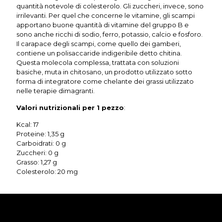
quantità notevole di colesterolo. Gli zuccheri, invece, sono
irrilevanti. Per quel che concerne le vitamine, gli scampi
apportano buone quantità di vitamine del gruppo B e
sono anche ricchi di sodio, ferro, potassio, calcio e fosforo.
Il carapace degli scampi, come quello dei gamberi,
contiene un polisaccaride indigeribile detto chitina.
Questa molecola complessa, trattata con soluzioni
basiche, muta in chitosano, un prodotto utilizzato sotto
forma di integratore come chelante dei grassi utilizzato
nelle terapie dimagranti.
Valori nutrizionali per 1 pezzo
:
Kcal: 17
Proteine: 1,35 g
Carboidrati: 0 g
Zuccheri: 0 g
Grasso: 1,27 g
Colesterolo: 20 mg