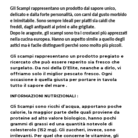
Gli
Scampi
rappresentano un prodotto dal sapore unico,
delicato e dalla forte personalità, con carni dal gusto morbido
e inimitabile. Sono sempre ideali per piatti sia caldi che
freddi, dagli antipasti ai primi e alle grigliate.
Dopo le aragoste, gli scampi sono tra i crostacei più apprezzati
nella cucina europea. Hanno un aspetto simile a quello degli
astici ma è facile distinguerli perché sono molto più piccoli.
Gli scampi rappresentano un prodotto pregiato e
ricercato che può essere reperito sia fresco che
surgelato. Da noi della D’Elite, neanche a dirlo, vi
offriamo solo il miglior pescato fresco. Ogni
occasione è quella giusta per portare in tavola
tutto il sapore del mare .
INFORMAZIONI NUTRIZIONALI
:
Gli Scampi sono ricchi d’acqua, apportano poche
calorie, la maggior parte delle quali proviene da
proteine ad alto valore biologico, hanno pochi
grammi di grassi ed una quantità notevole di
colesterolo (152 mg). Gli zuccheri, invece, sono
irrilevanti. Per quel che concerne le vitamine, gli