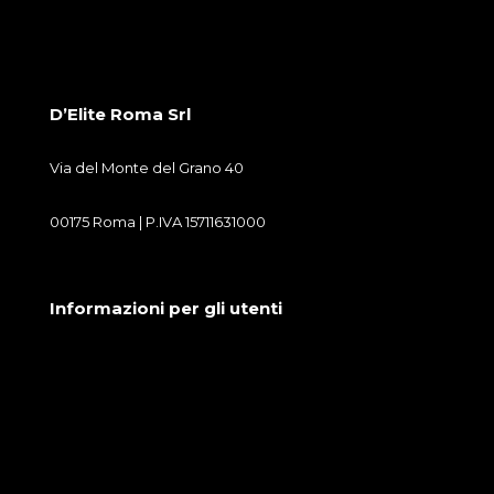
D’Elite Roma Srl
Via del Monte del Grano 40
00175 Roma | P.IVA 15711631000
Informazioni per gli utenti
Condizioni generali di vendita
Cookie Policy
Privacy Policy