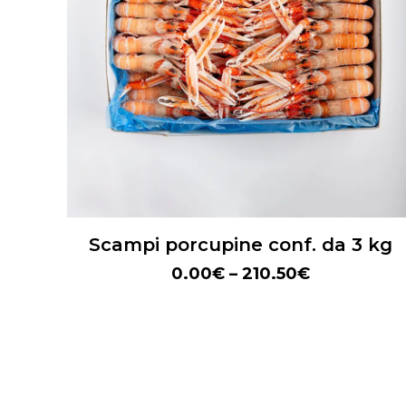
Scampi porcupine conf. da 3 kg
0.00
€
–
210.50
€