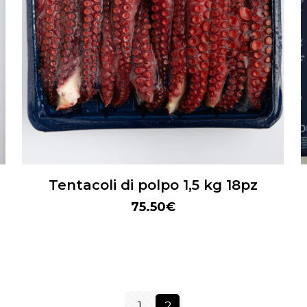
Tentacoli di polpo 1,5 kg 18pz
75.50
€
1
2