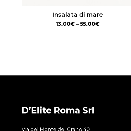
Insalata di mare
13.00
€
–
55.00
€
D’Elite Roma Srl
Via del Monte del Grano 40