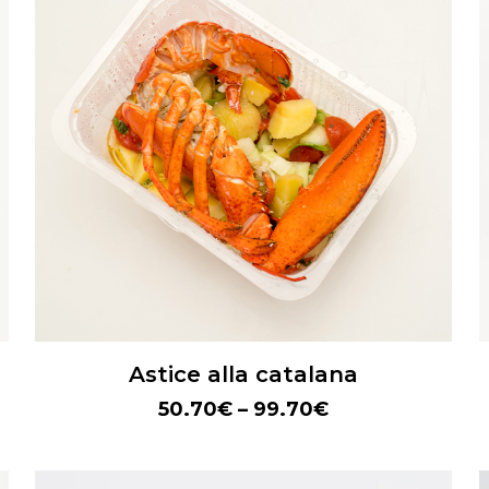
Astice alla catalana
50.70
€
–
99.70
€