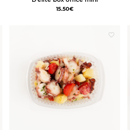
15.50
€