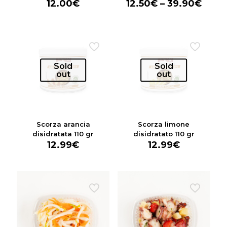
12.00
€
12.50
€
–
39.90
€
Sold
Sold
out
out
Scorza arancia
Scorza limone
disidratata 110 gr
disidratato 110 gr
12.99
€
12.99
€