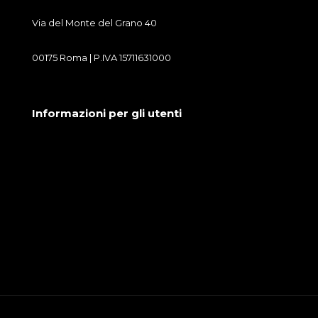
Via del Monte del Grano 40
00175 Roma | P.IVA 15711631000
Informazioni per gli utenti
Condizioni generali di vendita
Cookie Policy
Privacy Policy