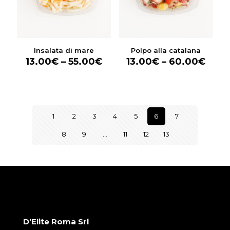
Insalata di mare
Polpo alla catalana
13.00
€
–
55.00
€
13.00
€
–
60.00
€
1
2
3
4
5
6
7
8
9
…
11
12
13
D’Elite Roma Srl