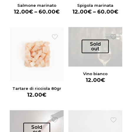
Salmone marinato
Spigola marinata
12.00
€
–
60.00
€
12.00
€
–
60.00
€
Sold
out
Vino bianco
12.00
€
Tartare di ricciola 80gr
12.00
€
Sold
out