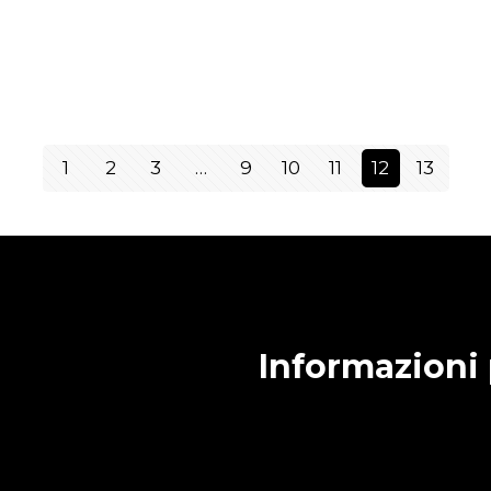
1
2
3
…
9
10
11
12
13
Informazioni 
Condizioni generali di v