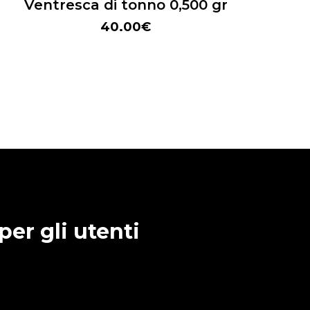
Ventresca di tonno 0,500 gr
40.00
€
per gli utenti
endita