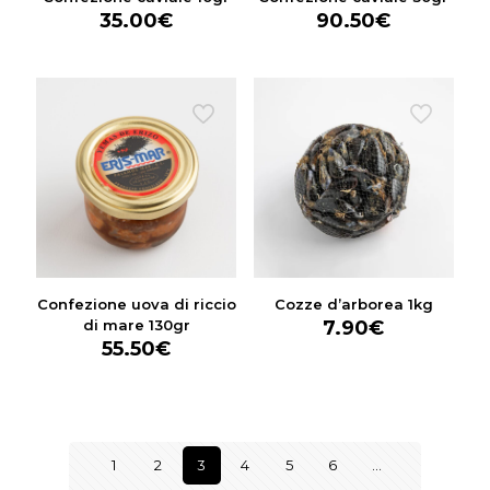
35.00
€
90.50
€
Confezione uova di riccio
Cozze d’arborea 1kg
di mare 130gr
7.90
€
55.50
€
1
2
3
4
5
6
…